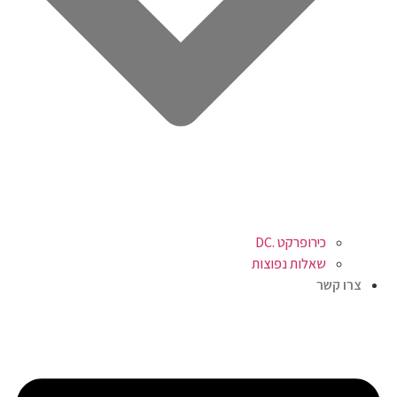
כירופרקט .DC
שאלות נפוצות
צרו קשר