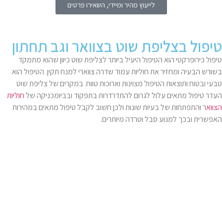
לייעוץ מהיר ומיידי, השאירו פרטים
טיפול בצליפת שוט בצוואר וגב תחתון
טיפול כירופרקטי הוא הטיפול היעיל ביותר לצליפת שוט כיוון שהוא מתמקד
בשורש הבעיה ומחזיר את חוליות עמוד שדרה צווארי למנח תקין. הטיפול הוא
טבעי ובטוח ותוצאות הטיפול מצוינות וארוכות טווח. במקרים של צליפת שוט
העדר טיפול מתאים עלול לגרום להתדרדרות בתפקוד ובביומכניקה של
חוליות
הצווא
ר והתפתחות של בעיות שונות ולכן חשוב לקבל טיפול מתאים במהירות
האפשרית ובכך למנוע סבל וטרדה מיותרים.