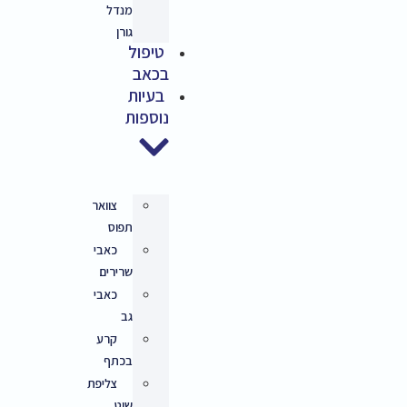
מנדל
גורן
טיפול
בכאב
בעיות
נוספות
צוואר
תפוס
כאבי
שרירים
כאבי
גב
קרע
בכתף
צליפת
שוט