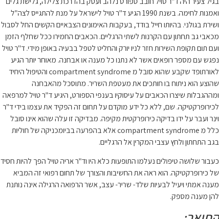
 ועסק בהדרכת צלילה, גלישת גלים
199 הגיע ד"ר טויל לישראל על מנת להתגייס לצה"ל
 האימונים הצבאיים הקשים החל לסבול
ם. הכאבים החמירו ככל שחלף הזמן
ט לטפל בבעיה באופן מידי. ד"ר טויל
נה או אבחנה. מאוחר יותר הגיע
לאורתופד שקבע שהוא סובל מ compartment syndrome והטיפול היחיד
השריר. מתוסכל מהאבחנה
י הספורט, היגיע ד"ר טויל למרפאה
 תחום זה הפקיד את עצמו בידי ד"ר
. מבדיקה זו עלה שהוא אינו סובל
compartment syndr אלא בהפרעה בביומכניקה של חוליות
.
היו וד"ר אריה טויל הפך להיות חסיד
צורך של תחום רפואי זה המביא
, אשר הרפואה הרגילה אינה נותנת