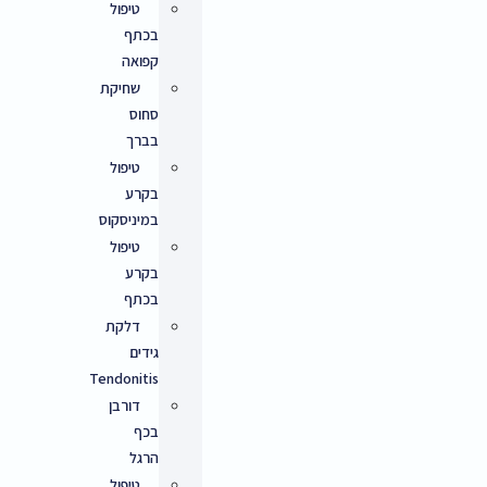
טיפול
בכתף
קפואה
שחיקת
סחוס
בברך
טיפול
בקרע
במיניסקוס
טיפול
בקרע
בכתף
דלקת
גידים
Tendonitis
דורבן
בכף
הרגל
טיפול