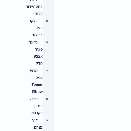
בהסתיידות
בכתף
דלקת
בגיד
אכילס
טריגר
פינגר
אצבע
הדק
מרפק
טניס
Tennis
Elbow
טיפול
בנקע
בקרסול
ד”ר
מנחם