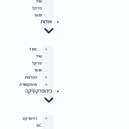
טויל
מדיקל
סנטר
אודות
TMC
טויל
מדיקל
סנטר
המלצות
מהתקשורת
כירופרקטיקה
כירופרקט
.DC