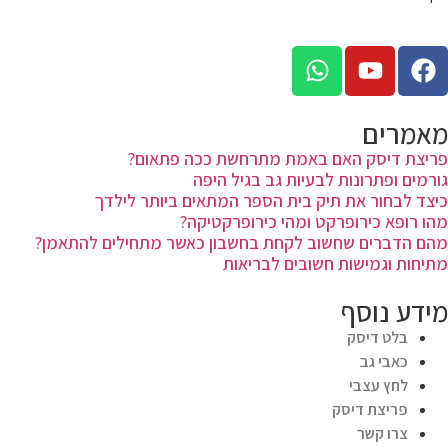
כה פתאום?
פה
ים ביותר לילדך
קה?
כאשר מתחילים להתאמן?