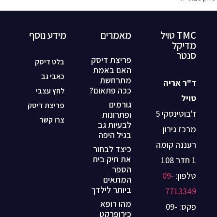
TMC טויל
מאמרים
מידע נוסף
מדיקל
סנטר
פריצת דיסק
בלט דיסק
האם באמת
כאבי גב
מתרחשת
ד"ר אריה
ככה פתאום?
לחץ עצבי
טויל
גורמים
פריצת דיסק
ז'בוטינסקי 5
ופתרונות
צרו קשר
לבעיות גב
מרכז גירון
בגיל היפה
רעננה קומה
כיצד לבחור
את תיק בית
1 חדר 108
הספר
טלפון:
09-
המתאים
ביותר לילדך
7713349
מהו רופא
פקס: 09-
כירופרקט