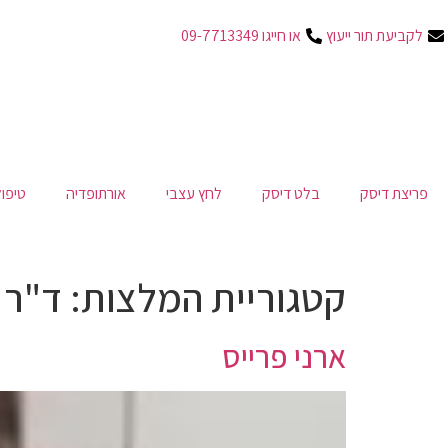
לקביעת תור ייעוץ
או חייגו 09-7713349
פריצת דיסק
בלט דיסק
לחץ עצבי
אורתופדיה
טיפו
קטגוריית המלצות:
ד"ר 
ארני פרייס