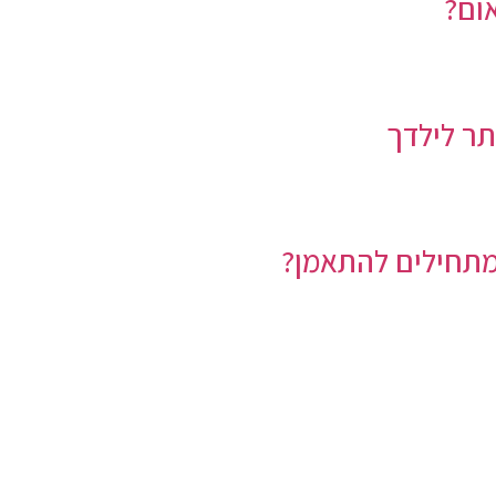
ום?
תר לילדך
תחילים להתאמן?