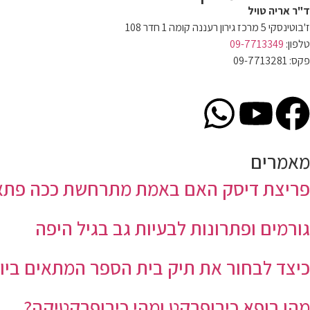
ד"ר אריה טויל
ז'בוטינסקי 5 מרכז גירון רעננה קומה 1 חדר 108
טלפון:
09-7713349
פקס: 09-7713281
dratawil.clinic@gmail.com
מאמרים
פריצת דיסק האם באמת מתרחשת ככה פתא
גורמים ופתרונות לבעיות גב בגיל היפה
כיצד לבחור את תיק בית הספר המתאים ביו
מהו רופא כירופרקט ומהי כירופרקטיקה?