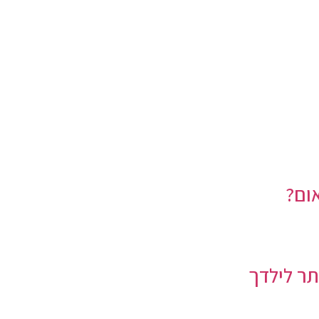
ום?
תר לילדך