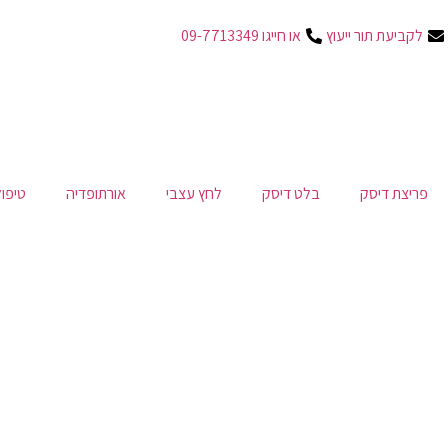
לקביעת תור ייעוץ
או חייגו 09-7713349
פריצת דיסק
בלט דיסק
לחץ עצבי
אורתופדיה
טיפו